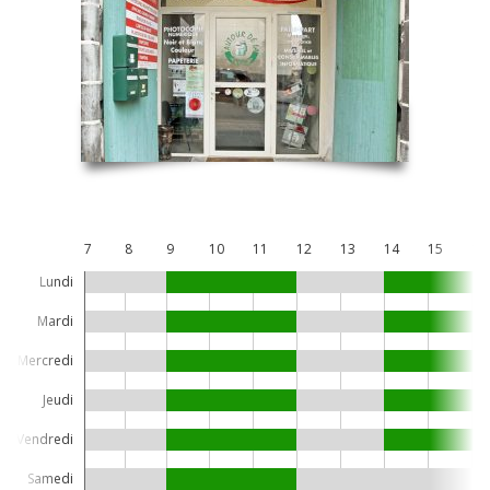
7
8
9
10
11
12
13
14
15
16
Lundi
Mardi
Mercredi
Jeudi
Vendredi
Samedi